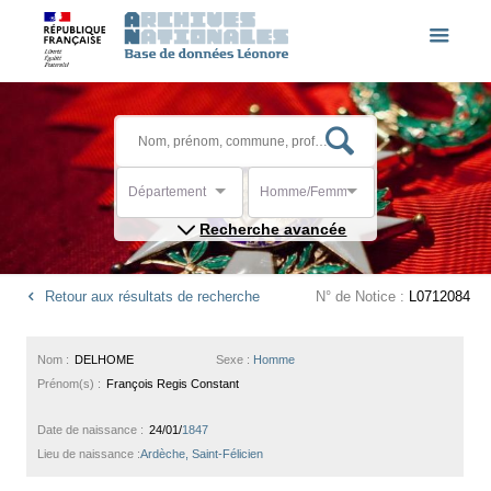
Département
Homme/Femme
Recherche avancée
Retour aux résultats de recherche
N° de Notice :
L0712084
Nom :
DELHOME
Sexe :
Homme
Prénom(s) :
François Regis Constant
Date de naissance :
24/01/
1847
Lieu de naissance :
Ardèche, Saint-Félicien