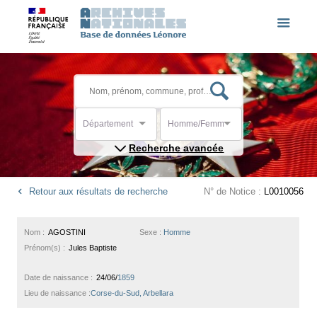
Département
Homme/Femme
Recherche avancée
Retour aux résultats de recherche
N° de Notice :
L0010056
Nom :
AGOSTINI
Sexe :
Homme
Prénom(s) :
Jules Baptiste
Date de naissance :
24/06/
1859
Lieu de naissance :
Corse-du-Sud, Arbellara