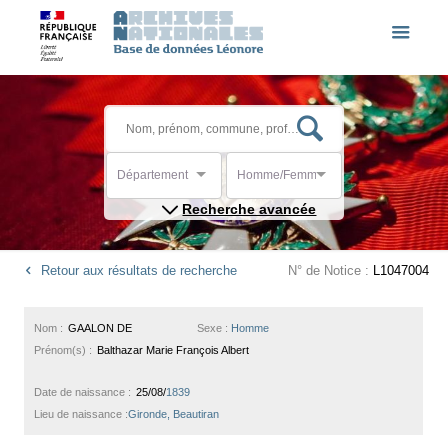
Département
Homme/Femme
Recherche avancée
Retour aux résultats de recherche
N° de Notice :
L1047004
Nom :
GAALON DE
Sexe :
Homme
Prénom(s) :
Balthazar Marie François Albert
Date de naissance :
25/08/
1839
Lieu de naissance :
Gironde, Beautiran