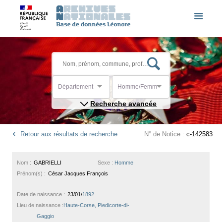
Département
Homme/Femme
Recherche avancée
Retour aux résultats de recherche
N° de Notice :
c-142583
Nom :
GABRIELLI
Sexe :
Homme
Prénom(s) :
César Jacques François
Date de naissance :
23/01/
1892
Lieu de naissance :
Haute-Corse, Piedicorte-di-
Gaggio