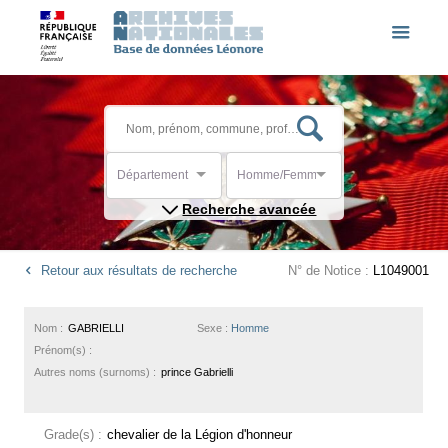
Département
Homme/Femme
Recherche avancée
Retour aux résultats de recherche
N° de Notice :
L1049001
Nom :
GABRIELLI
Sexe :
Homme
Prénom(s) :
Autres noms (surnoms) :
prince Gabrielli
Grade(s) :
chevalier de la Légion d'honneur