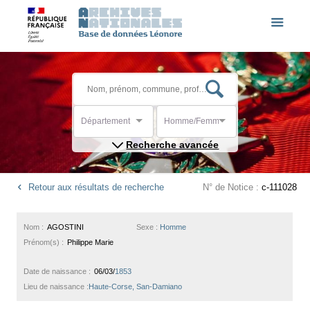
Département
Homme/Femme
Recherche avancée
Retour aux résultats de recherche
N° de Notice :
c-111028
Nom :
AGOSTINI
Sexe :
Homme
Prénom(s) :
Philippe Marie
Date de naissance :
06/03/
1853
Lieu de naissance :
Haute-Corse, San-Damiano