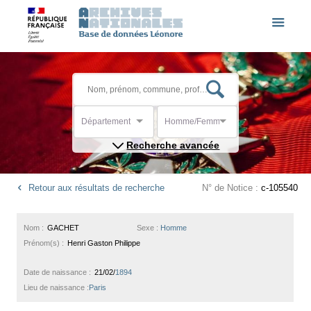
Département
Homme/Femme
Recherche avancée
Retour aux résultats de recherche
N° de Notice :
c-105540
Nom :
GACHET
Sexe :
Homme
Prénom(s) :
Henri Gaston Philippe
Date de naissance :
21/02/
1894
Lieu de naissance :
Paris