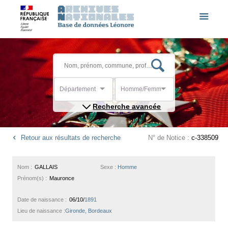
Département
Homme/Femme
Recherche avancée
Retour aux résultats de recherche
N° de Notice :
c-338509
Nom :
GALLAIS
Sexe :
Homme
Prénom(s) :
Mauronce
Date de naissance :
06/10/
1891
Lieu de naissance :
Gironde, Bordeaux