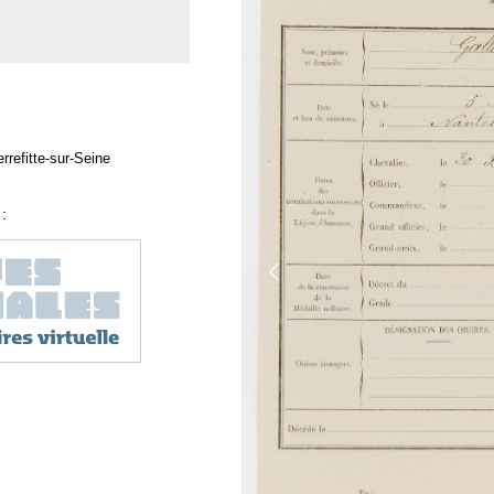
rrefitte-sur-Seine
: