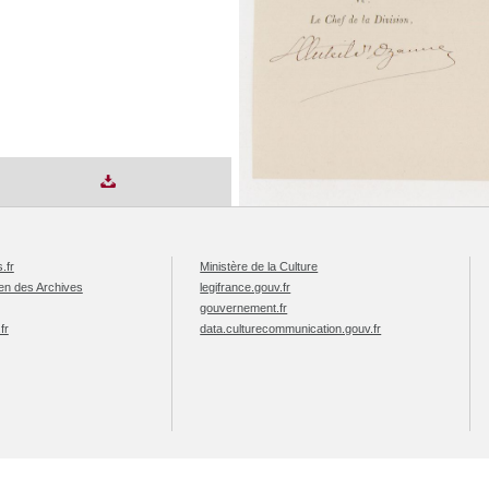
.fr
Ministère de la Culture
éen des Archives
legifrance.gouv.fr
gouvernement.fr
fr
data.culturecommunication.gouv.fr