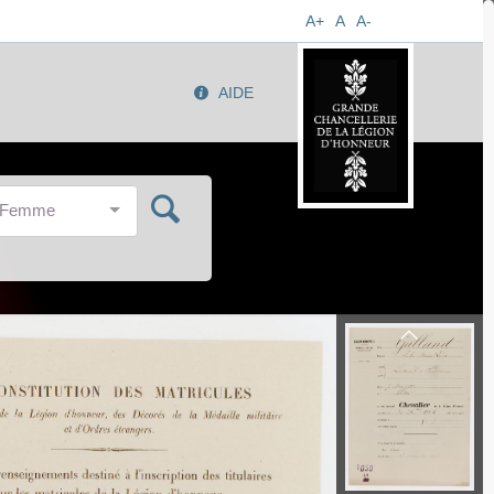
A+
A
A-
AIDE
/Femme