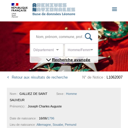
Département
Homme/Femme
Recherche avancée
Retour aux résultats de recherche
N° de Notice :
L1062007
Nom :
GALLIEZ DE SAINT
Sexe :
Homme
SAUVEUR
Prénom(s) :
Joseph Charles Auguste
Date de naissance :
16/06/
1796
Lieu de naissance :
Allemagne, Souabe, Pemund