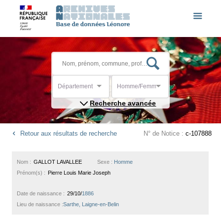
Département
Homme/Femme
Recherche avancée
Retour aux résultats de recherche
N° de Notice :
c-107888
Nom :
GALLOT LAVALLEE
Sexe :
Homme
Prénom(s) :
Pierre Louis Marie Joseph
Date de naissance :
29/10/
1886
Lieu de naissance :
Sarthe, Laigne-en-Belin