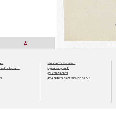
.fr
Ministère de la Culture
éen des Archives
legifrance.gouv.fr
gouvernement.fr
fr
data.culturecommunication.gouv.fr