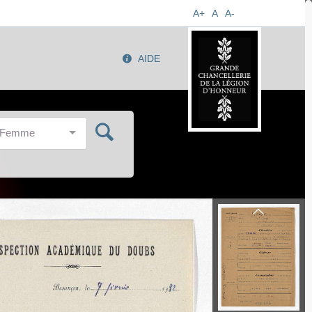
A+
A
A-
AIDE
/Femme