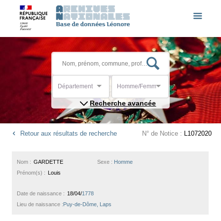
Département
Homme/Femme
Recherche avancée
Retour aux résultats de recherche
N° de Notice :
L1072020
Nom :
GARDETTE
Sexe :
Homme
Prénom(s) :
Louis
Date de naissance :
18/04/
1778
Lieu de naissance :
Puy-de-Dôme, Laps