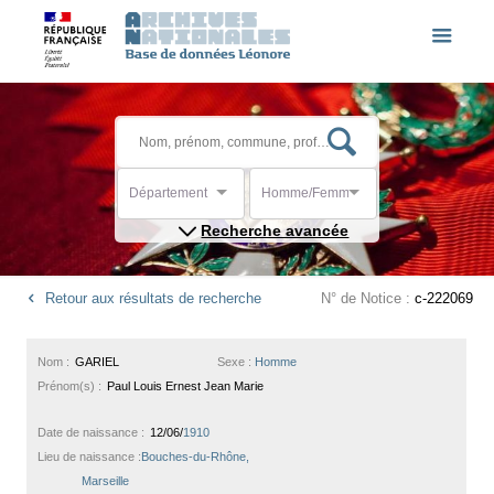
Département
Homme/Femme
Recherche avancée
Retour aux résultats de recherche
N° de Notice :
c-222069
Nom :
GARIEL
Sexe :
Homme
Prénom(s) :
Paul Louis Ernest Jean Marie
Date de naissance :
12/06/
1910
Lieu de naissance :
Bouches-du-Rhône,
Marseille