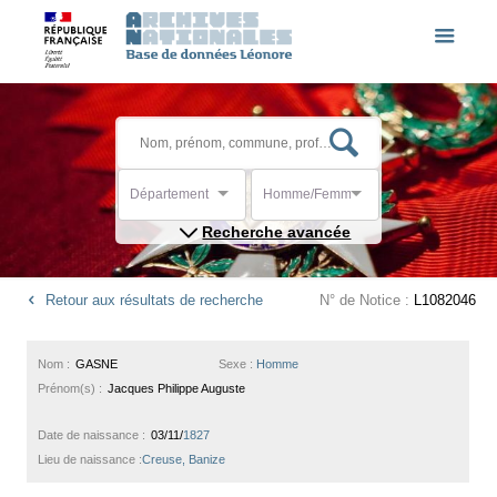
Département
Homme/Femme
Recherche avancée
Retour aux résultats de recherche
N° de Notice :
L1082046
Nom :
GASNE
Sexe :
Homme
Prénom(s) :
Jacques Philippe Auguste
Date de naissance :
03/11/
1827
Lieu de naissance :
Creuse, Banize