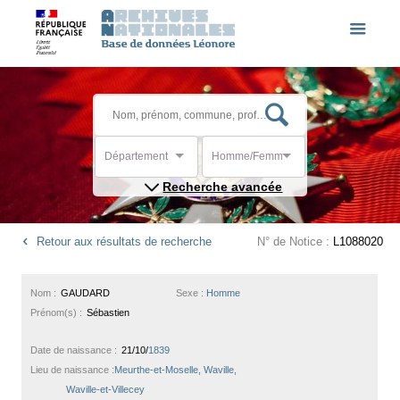
Département
Homme/Femme
Recherche avancée
Retour aux résultats de recherche
N° de Notice :
L1088020
Nom :
GAUDARD
Sexe :
Homme
Prénom(s) :
Sébastien
Date de naissance :
21/10/
1839
Lieu de naissance :
Meurthe-et-Moselle, Waville,
Waville-et-Villecey