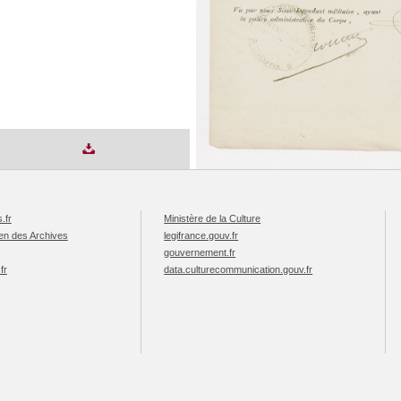
.fr
Ministère de la Culture
éen des Archives
legifrance.gouv.fr
gouvernement.fr
fr
data.culturecommunication.gouv.fr