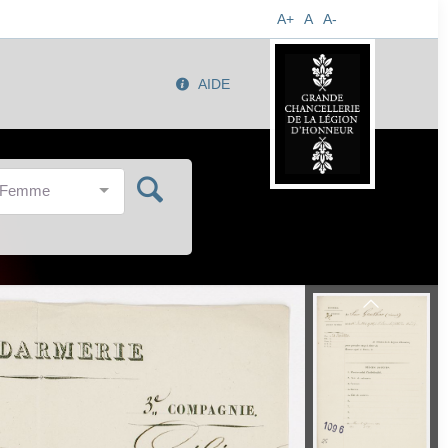
A+
A
A-
AIDE
/Femme