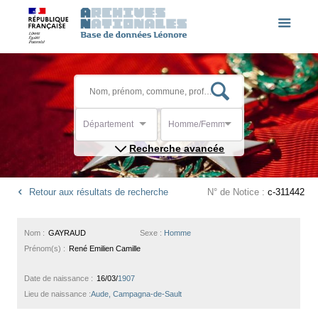
Département
Homme/Femme
Recherche avancée
Retour aux résultats de recherche
N° de Notice :
c-311442
Nom :
GAYRAUD
Sexe :
Homme
Prénom(s) :
René Emilien Camille
Date de naissance :
16/03/
1907
Lieu de naissance :
Aude, Campagna-de-Sault