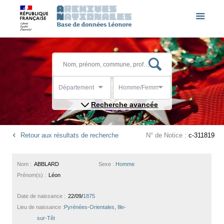
Département
Homme/Femme
Recherche avancée
Retour aux résultats de recherche
N° de Notice :
c-311819
Nom :
ABBLARD
Sexe :
Homme
Prénom(s) :
Léon
Date de naissance :
22/09/
1875
Lieu de naissance :
Pyrénées-Orientales, Ille-
sur-Têt