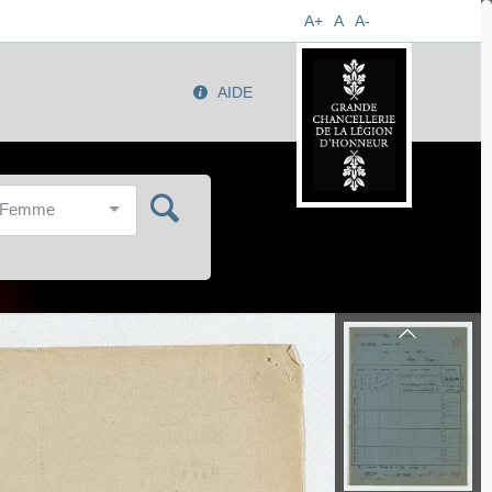
A+
A
A-
AIDE
/Femme