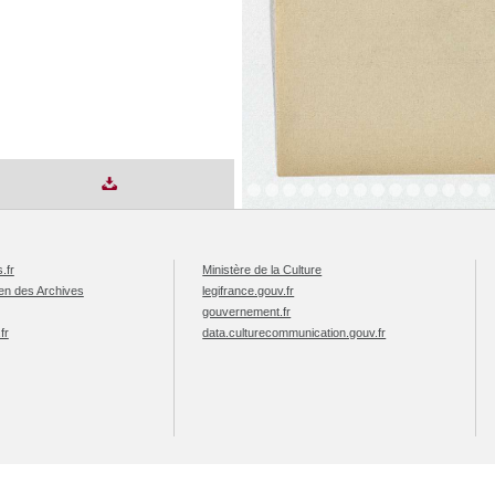
.fr
Ministère de la Culture
éen des Archives
legifrance.gouv.fr
gouvernement.fr
fr
data.culturecommunication.gouv.fr