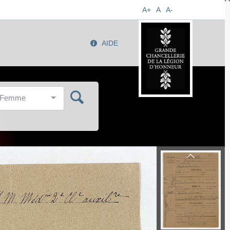
A+
A
A-
AIDE
/Femme