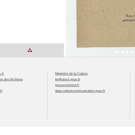
.fr
Ministère de la Culture
éen des Archives
legifrance.gouv.fr
gouvernement.fr
fr
data.culturecommunication.gouv.fr