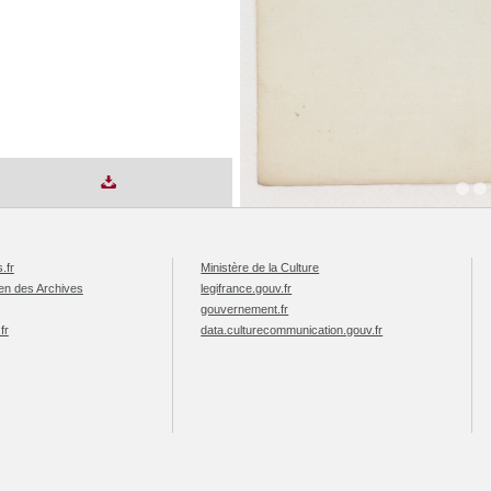
.fr
Ministère de la Culture
éen des Archives
legifrance.gouv.fr
gouvernement.fr
fr
data.culturecommunication.gouv.fr