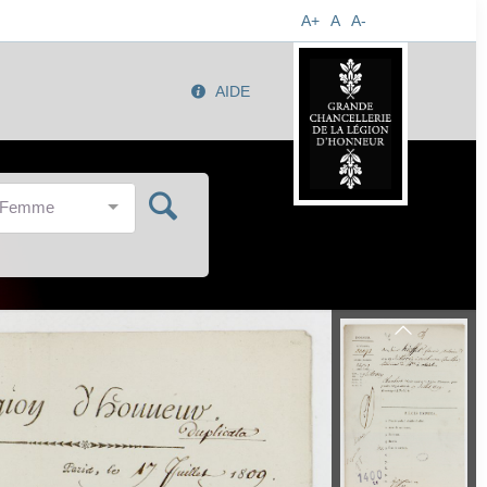
A+
A
A-
AIDE
/Femme