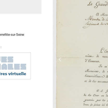
rrefitte-sur-Seine
: