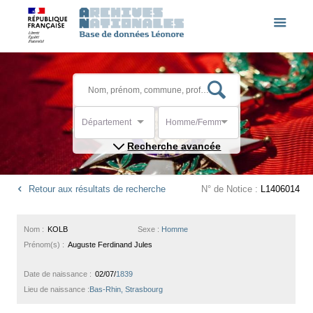
Département
Homme/Femme
Recherche avancée
Retour aux résultats de recherche
N° de Notice :
L1406014
Nom :
KOLB
Sexe :
Homme
Prénom(s) :
Auguste Ferdinand Jules
Date de naissance :
02/07/
1839
Lieu de naissance :
Bas-Rhin, Strasbourg