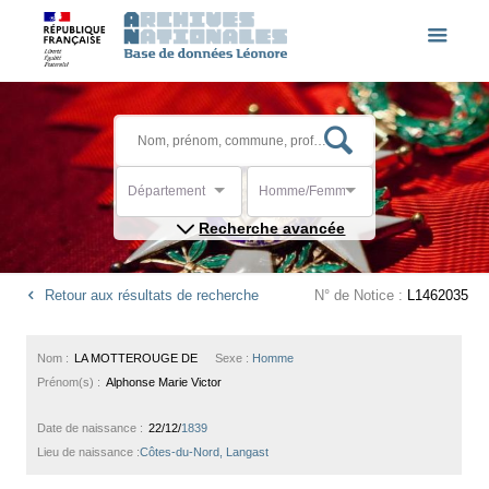
Département
Homme/Femme
Recherche avancée
Retour aux résultats de recherche
N° de Notice :
L1462035
Nom :
LA MOTTEROUGE DE
Sexe :
Homme
Prénom(s) :
Alphonse Marie Victor
Date de naissance :
22/12/
1839
Lieu de naissance :
Côtes-du-Nord, Langast