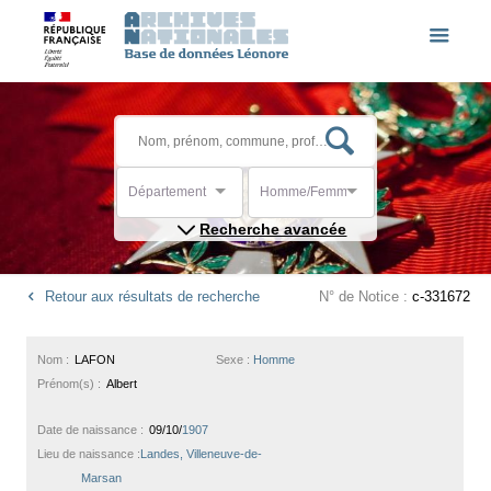
Département
Homme/Femme
Recherche avancée
Retour aux résultats de recherche
N° de Notice :
c-331672
Nom :
LAFON
Sexe :
Homme
Prénom(s) :
Albert
Date de naissance :
09/10/
1907
Lieu de naissance :
Landes, Villeneuve-de-
Marsan