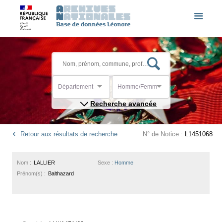
Département
Homme/Femme
Recherche avancée
Retour aux résultats de recherche
N° de Notice :
L1451068
Nom :
LALLIER
Sexe :
Homme
Prénom(s) :
Balthazard