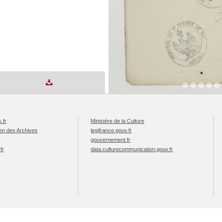
.fr
Ministère de la Culture
éen des Archives
legifrance.gouv.fr
gouvernement.fr
fr
data.culturecommunication.gouv.fr