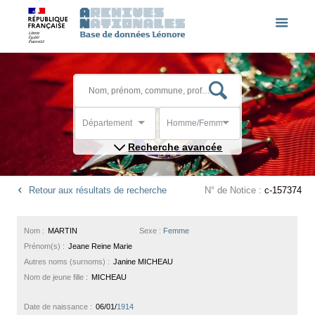
Département
Homme/Femme
Recherche avancée
Retour aux résultats de recherche
N° de Notice :
c-157374
Nom :
MARTIN
Sexe :
Femme
Prénom(s) :
Jeane Reine Marie
Autres noms (surnoms) :
Janine MICHEAU
Nom de jeune fille :
MICHEAU
Date de naissance :
06/01/
1914