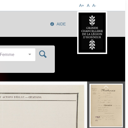
A+
A
A-
AIDE
/Femme