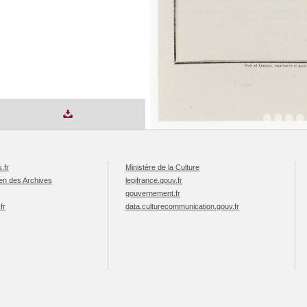
.fr
Ministère de la Culture
éen des Archives
legifrance.gouv.fr
gouvernement.fr
fr
data.culturecommunication.gouv.fr