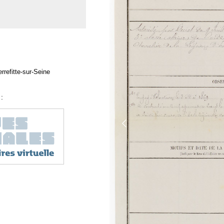
rrefitte-sur-Seine
: