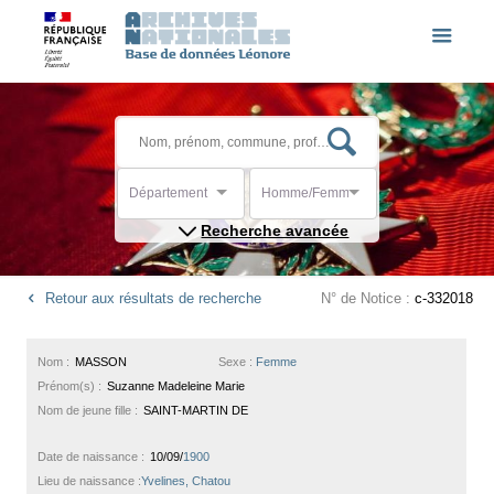
Département
Homme/Femme
Recherche avancée
Retour aux résultats de recherche
N° de Notice :
c-332018
Nom :
MASSON
Sexe :
Femme
Prénom(s) :
Suzanne Madeleine Marie
Nom de jeune fille :
SAINT-MARTIN DE
Date de naissance :
10/09/
1900
Lieu de naissance :
Yvelines, Chatou