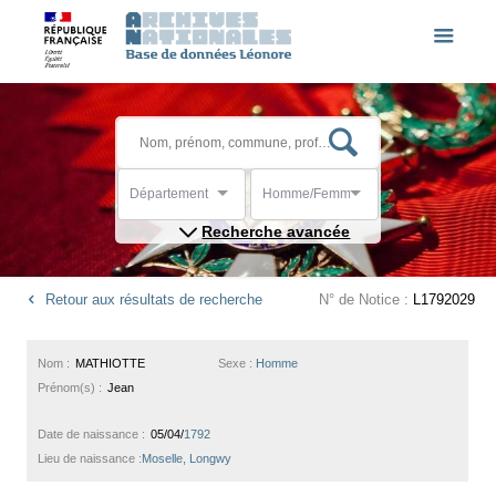
Département
Homme/Femme
Recherche avancée
Retour aux résultats de recherche
N° de Notice :
L1792029
Nom :
MATHIOTTE
Sexe :
Homme
Prénom(s) :
Jean
Date de naissance :
05/04/
1792
Lieu de naissance :
Moselle, Longwy