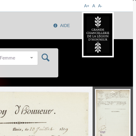
A+
A
A-
AIDE
/Femme