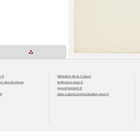
.fr
Ministère de la Culture
éen des Archives
legifrance.gouv.fr
gouvernement.fr
fr
data.culturecommunication.gouv.fr