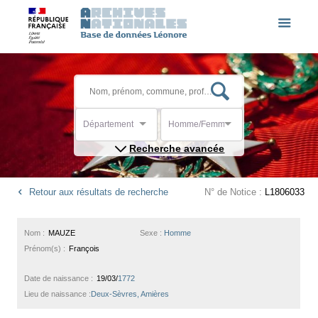
Département
Homme/Femme
Recherche avancée
Retour aux résultats de recherche
N° de Notice :
L1806033
Nom :
MAUZE
Sexe :
Homme
Prénom(s) :
François
Date de naissance :
19/03/
1772
Lieu de naissance :
Deux-Sèvres, Amières