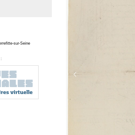
rrefitte-sur-Seine
: