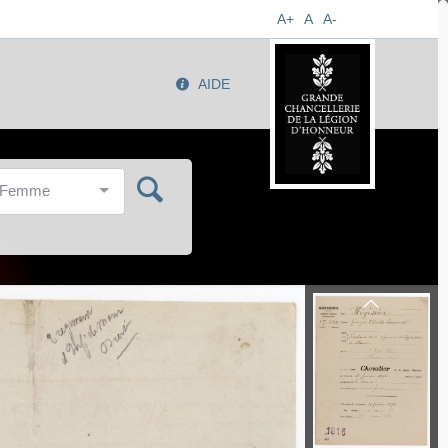
A+
A
A-
AIDE
/Femme