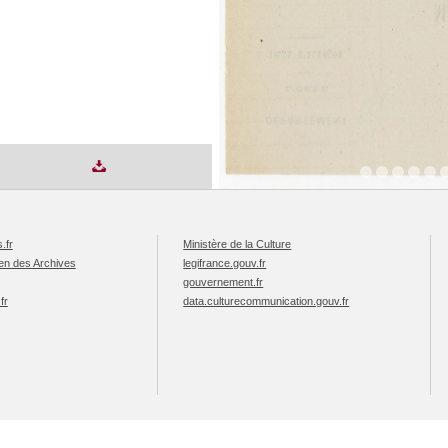
.fr
Ministère de la Culture
éen des Archives
legifrance.gouv.fr
gouvernement.fr
fr
data.culturecommunication.gouv.fr