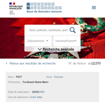
Département
Homme/Femme
Recherche avancée
Retour aux résultats de recherche
N° de Notice :
c-111370
Nom :
PIOT
Sexe :
Homme
Prénom(s) :
Ferdinand Marie Albert
Date de naissance :
10/03/
1856
Lieu de naissance :
Gard, Alais