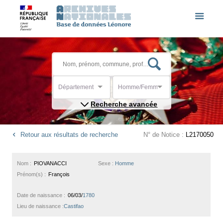
Département
Homme/Femme
Recherche avancée
Retour aux résultats de recherche
N° de Notice :
L2170050
Nom :
PIOVANACCI
Sexe :
Homme
Prénom(s) :
François
Date de naissance :
06/03/
1780
Lieu de naissance :
Castifao