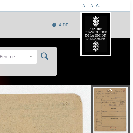
A+
A
A-
AIDE
/Femme