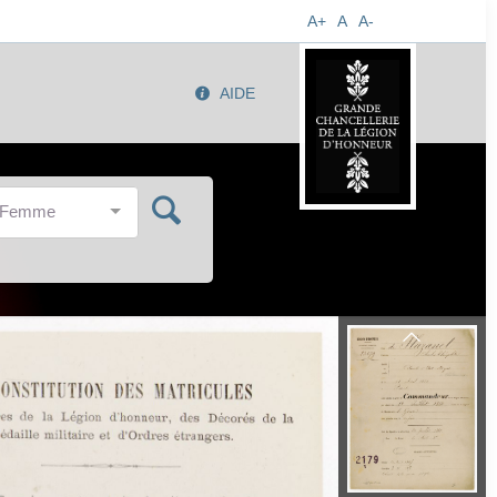
A+
A
A-
AIDE
/Femme