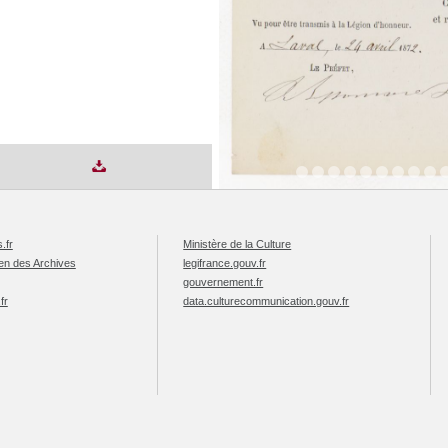
.fr
Ministère de la Culture
éen des Archives
legifrance.gouv.fr
gouvernement.fr
fr
data.culturecommunication.gouv.fr