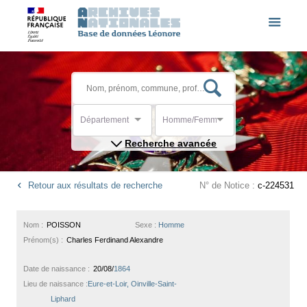
Département
Homme/Femme
Recherche avancée
Retour aux résultats de recherche
N° de Notice :
c-224531
Nom :
POISSON
Sexe :
Homme
Prénom(s) :
Charles Ferdinand Alexandre
Date de naissance :
20/08/
1864
Lieu de naissance :
Eure-et-Loir, Oinville-Saint-
Liphard