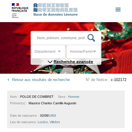
Département
Homme/Femme
Recherche avancée
Retour aux résultats de recherche
N° de Notice :
c-102172
Nom :
POLGE DE COMBRET
Sexe :
Homme
Prénom(s) :
Maurice Charles Camille Augustin
Date de naissance :
02/08/
1869
Lieu de naissance :
Lozère, Villefort