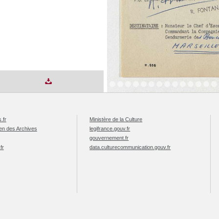
.fr
Ministère de la Culture
éen des Archives
legifrance.gouv.fr
gouvernement.fr
fr
data.culturecommunication.gouv.fr