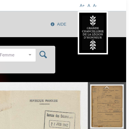
A+
A
A-
AIDE
/Femme