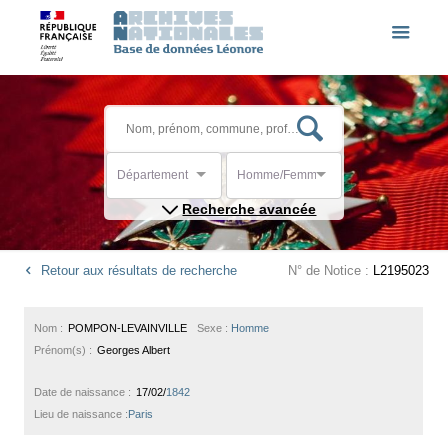
Département
Homme/Femme
Recherche avancée
Retour aux résultats de recherche
N° de Notice :
L2195023
Nom :
POMPON-LEVAINVILLE
Sexe :
Homme
Prénom(s) :
Georges Albert
Date de naissance :
17/02/
1842
Lieu de naissance :
Paris