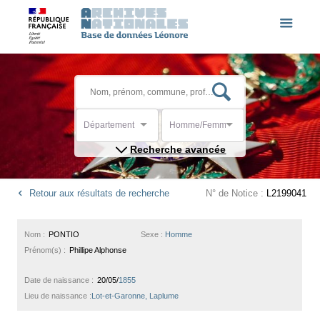
Département
Homme/Femme
Recherche avancée
Retour aux résultats de recherche
N° de Notice :
L2199041
Nom :
PONTIO
Sexe :
Homme
Prénom(s) :
Phillipe Alphonse
Date de naissance :
20/05/
1855
Lieu de naissance :
Lot-et-Garonne, Laplume