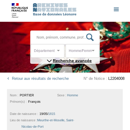
Département
Homme/Femme
Recherche avancée
Retour aux résultats de recherche
N° de Notice :
L2204008
Nom :
PORTIER
Sexe :
Homme
Prénom(s) :
François
Date de naissance :
19/05/
1815
Lieu de naissance :
Meurthe-et-Moselle, Saint-
Nicolas-de-Port