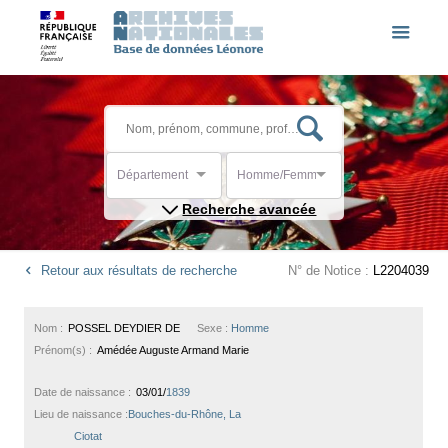
Département
Homme/Femme
Recherche avancée
Retour aux résultats de recherche
N° de Notice :
L2204039
Nom :
POSSEL DEYDIER DE
Sexe :
Homme
Prénom(s) :
Amédée Auguste Armand Marie
Date de naissance :
03/01/
1839
Lieu de naissance :
Bouches-du-Rhône, La
Ciotat