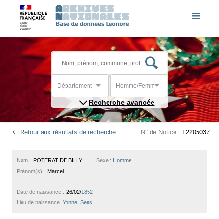
Département
Homme/Femme
Recherche avancée
Retour aux résultats de recherche
N° de Notice :
L2205037
Nom :
POTERAT DE BILLY
Sexe :
Homme
Prénom(s) :
Marcel
Date de naissance :
26/02/
1852
Lieu de naissance :
Yonne, Sens