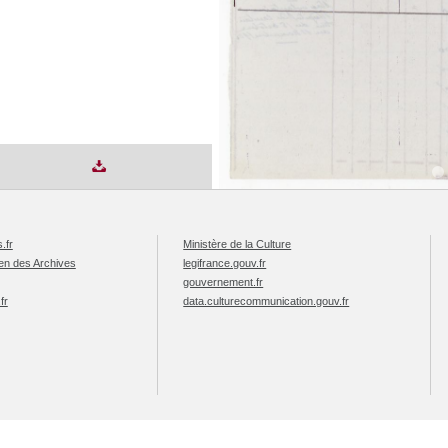
.fr
Ministère de la Culture
éen des Archives
legifrance.gouv.fr
gouvernement.fr
fr
data.culturecommunication.gouv.fr