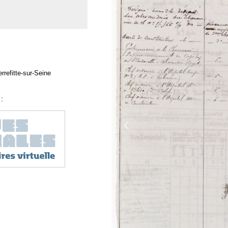
rrefitte-sur-Seine
: