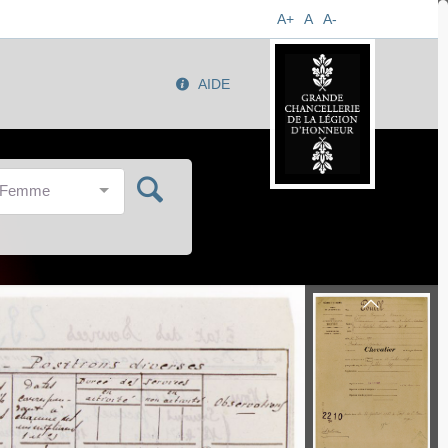
A+
A
A-
AIDE
/Femme