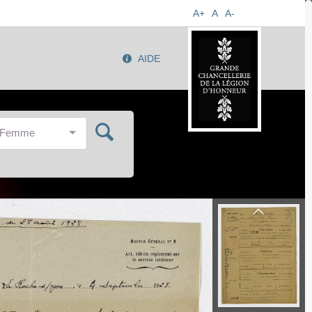
A+
A
A-
AIDE
/Femme