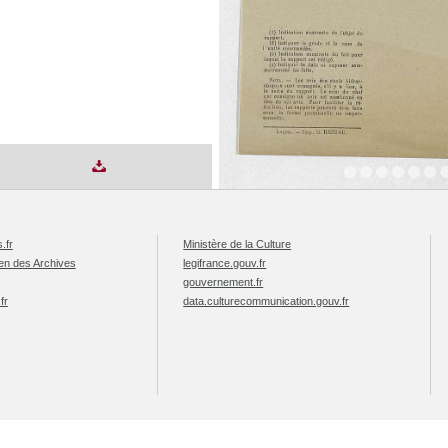
.fr
Ministère de la Culture
éen des Archives
legifrance.gouv.fr
gouvernement.fr
fr
data.culturecommunication.gouv.fr