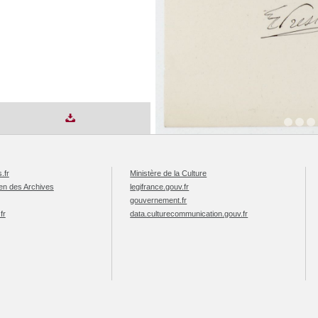
.fr
Ministère de la Culture
éen des Archives
legifrance.gouv.fr
gouvernement.fr
fr
data.culturecommunication.gouv.fr