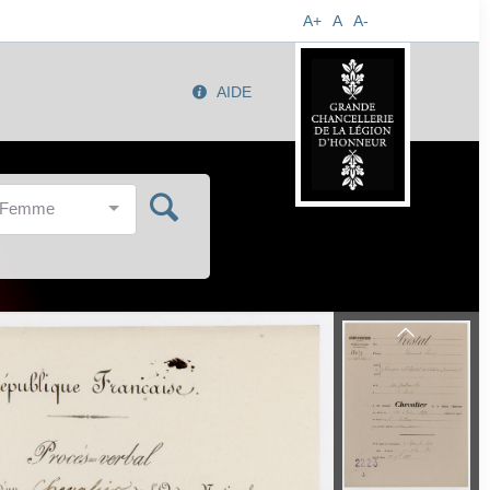
A+
A
A-
AIDE
/Femme