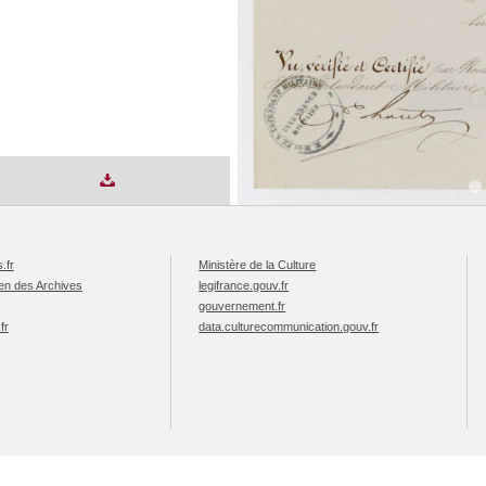
.fr
Ministère de la Culture
éen des Archives
legifrance.gouv.fr
gouvernement.fr
fr
data.culturecommunication.gouv.fr