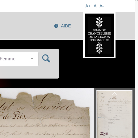
A+
A
A-
AIDE
/Femme