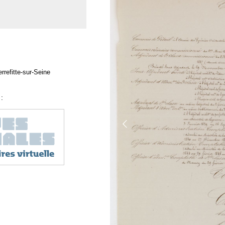
rrefitte-sur-Seine
: